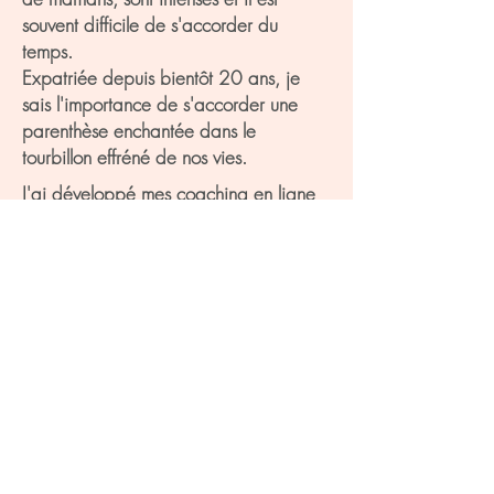
souvent difficile de s'accorder du
temps.
Expatriée depuis bientôt 20 ans, je
sais l'importance de s'accorder une
parenthèse enchantée dans le
tourbillon effréné de nos vies.
J'ai développé mes coaching en ligne
afin qu'ils vous permettent librement
selon votre rythme et dans le confort de
votre intérieur de prendre soin de vous
et d'atteindre vos objectifs en toute
sérénité.
"Montrer qui vous êtes
avec
justesse et audace!"