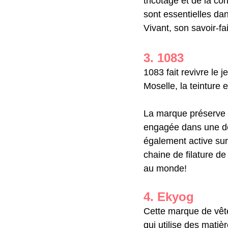
tricotage et de la co
sont essentielles dan
Vivant, son savoir-f
3. 1083
1083 fait revivre le 
Moselle, la teinture 
La marque préserve le
engagée dans une dé
également active sur 
chaine de filature de
au monde!
4. Ekyog
Cette marque de vête
qui utilise des matiè