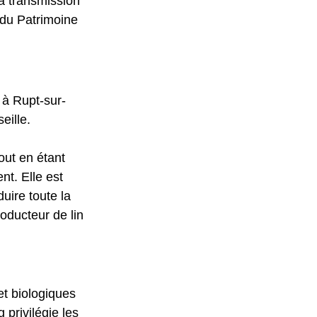
sa transmission 
 du Patrimoine 
s à Rupt-sur-
eille.
out en étant 
t. Elle est 
uire toute la 
roducteur de lin 
t biologiques 
privilégie les 