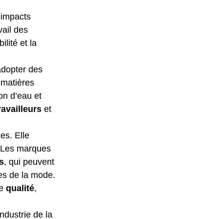
 impacts 
vail des 
lité et la 
dopter des 
 matières 
on d’eau et 
ravailleurs
 et 
es. Elle 
 Les marques 
s
, qui peuvent 
es de la mode. 
e 
qualité
, 
ndustrie de la 