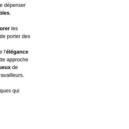
de dépenser 
bles
.
orer
 les 
de porter des 
 l’
élégance
tte approche 
ueux
 de 
ravailleurs.
ques qui 