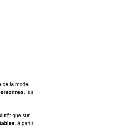
e de la mode. 
personnes
, les 
plutôt que sur 
tables
, à partir 