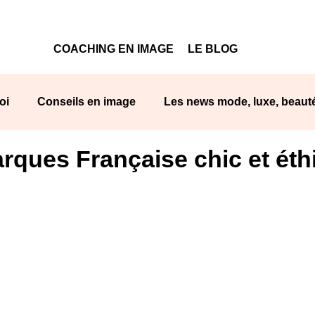
COACHING EN IMAGE
LE BLOG
oi
Conseils en image
Les news mode, luxe, beaut
arques Française chic et ét
sponsable
La mode Afrique
Les couleurs
Styl
els