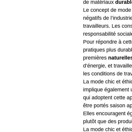
de matériaux 
durabl
Le concept de mode é
négatifs de l’industr
travailleurs. Les con
responsabilité socia
Pour répondre à ce
pratiques plus durabl
premières 
naturelle
d’énergie, et travail
les conditions de trav
La mode chic et éthiq
implique également 
qui adoptent cette 
être portés saison a
Elles encouragent é
plutôt que des produi
La mode chic et éthi