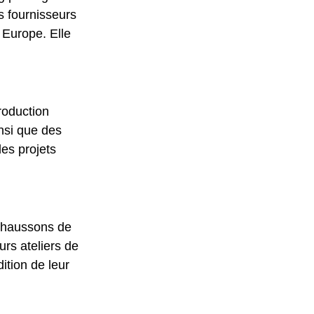
s fournisseurs 
 Europe. Elle 
roduction 
nsi que des 
es projets 
 chaussons de 
rs ateliers de 
ition de leur 