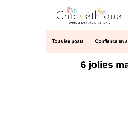
Tous les posts
Confiance en s
6 jolies m
Astuces de pro
Mode re
Morphologie
Les essenti