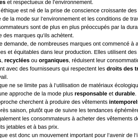
es
 et respectueux de l’environnement.
thique est né de la prise de conscience croissante des
ie de la mode sur l’environnement et les conditions de tra
sommateurs sont de plus en plus préoccupés par la durabi
le des marques qu’ils achètent.
tte demande, de nombreuses marques ont commencé à a
es et équitables dans leur production. Elles utilisent des
s
, 
recyclées
 ou 
organiques
, réduisent leur consommati
lent avec des fournisseurs qui respectent les 
droits des t
ail.
ue ne se limite pas à l’utilisation de matériaux écologiqu
une approche de la mode plus 
responsable
 et
 durable
.
approche cherchent à produire des vêtements
 intemporel
près saison, plutôt que de suivre les tendances éphémèr
galement les consommateurs à acheter des vêtements d
ts jetables et à bas prix.
que est donc un mouvement important pour l’avenir de l’i