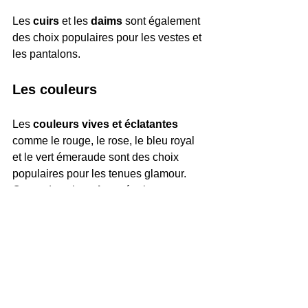
Les 
cuirs 
et les 
daims
 sont également 
des choix populaires pour les vestes et 
les pantalons.
Les couleurs
Les 
couleurs vives et éclatantes
comme le rouge, le rose, le bleu royal 
et le vert émeraude sont des choix 
populaires pour les tenues glamour. 
Cependant, le 
noir
 est également un 
choix sûr et classique pour une tenue 
glamour intemporelle.
Évitez les couleurs trop ternes ou 
fades, car elles peuvent nuire à l’effet 
glamour recherché.