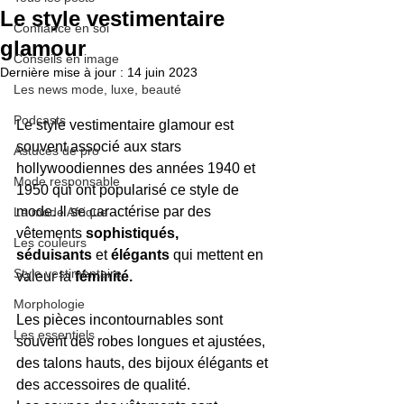
Le style vestimentaire
Confiance en soi
glamour
Conseils en image
Dernière mise à jour :
14 juin 2023
Les news mode, luxe, beauté
Podcasts
Le style vestimentaire glamour est 
souvent associé aux stars 
Astuces de pro
hollywoodiennes des années 1940 et 
Mode responsable
1950 qui ont popularisé ce style de 
mode. Il se caractérise par des 
La mode Afrique
vêtements
 sophistiqués, 
Les couleurs
séduisants
 et
 élégants
 qui mettent en 
Style vestimentaire
valeur la 
féminité.
Morphologie
Les pièces incontournables sont 
Les essentiels
souvent des robes longues et ajustées, 
des talons hauts, des bijoux élégants et 
des accessoires de qualité.