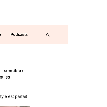
é
Podcasts
e vestimentaire
st 
sensible
 et 
nt les 
yle est parfait 