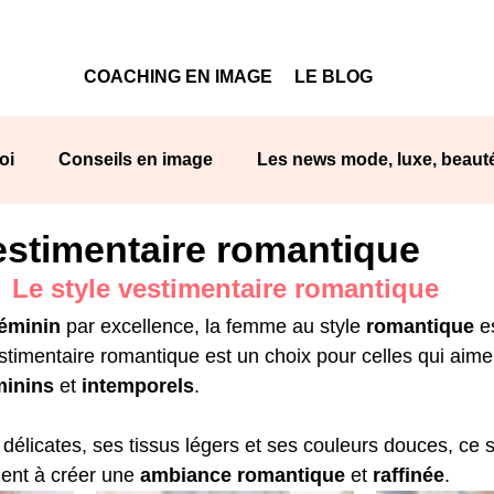
COACHING EN IMAGE
LE BLOG
oi
Conseils en image
Les news mode, luxe, beaut
estimentaire romantique
sponsable
La mode Afrique
Les couleurs
Styl
Le style vestimentaire romantique
éminin 
par excellence, la femme au style 
romantique
 e
els
estimentaire romantique est un choix pour celles qui aime
minins
 et 
intemporels
.
délicates, ses tissus légers et ses couleurs douces, ce st
ent à créer une 
ambiance romantique
 et 
raffinée
.