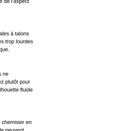
e de l’aspect 
les à talons 
s trop lourdes 
ique.
s ne 
z plutôt pour 
houette fluide 
n chemisier en 
de peuvent 