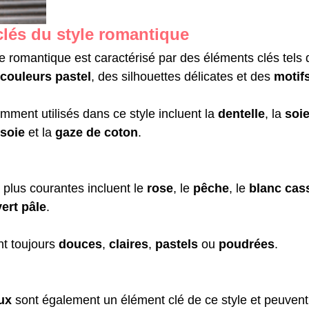
clés du style romantique
re romantique est caractérisé par des éléments clés tels
couleurs pastel
, des silhouettes délicates et des 
motifs
mment utilisés dans ce style incluent la
 dentelle
, la
 soi
soie
 et la 
gaze de coton
.
 plus courantes incluent le
 rose
, le 
pêche
, le 
blanc cas
vert pâle
.
t toujours 
douces
, 
claires
, 
pastels
 ou 
poudrées
.
ux
 sont également un élément clé de ce style et peuvent