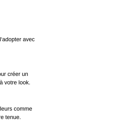
l’adopter avec 
our créer un 
à votre look.
ouleurs comme 
re tenue.