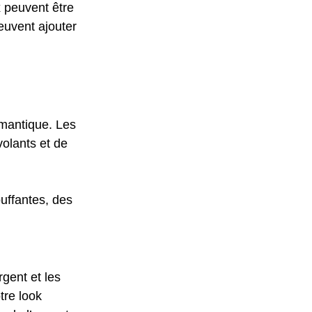
x peuvent être 
euvent ajouter 
omantique. Les 
volants et de 
uffantes, des 
gent et les 
tre look 