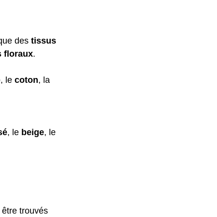
 que des 
tissus 
 floraux
.
e
, le 
coton
, la
sé
, le 
beige
, le 
 être trouvés 