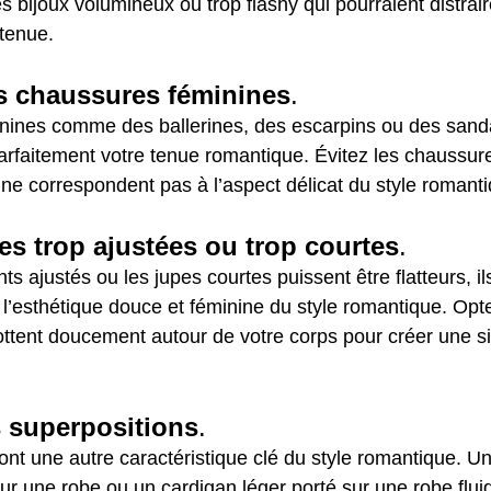
s bijoux volumineux ou trop flashy qui pourraient distrair
tenue.
s chaussures féminines
.
nines comme des ballerines, des escarpins ou des sanda
rfaitement votre tenue romantique. Évitez les chaussure
 ne correspondent pas à l’aspect délicat du style romant
ces trop ajustées ou trop courtes
.
s ajustés ou les jupes courtes puissent être flatteurs, il
l’esthétique douce et féminine du style romantique. Opte
ottent doucement autour de votre corps pour créer une sil
s superpositions
.
ont une autre caractéristique clé du style romantique. U
ur une robe ou un cardigan léger porté sur une robe flui