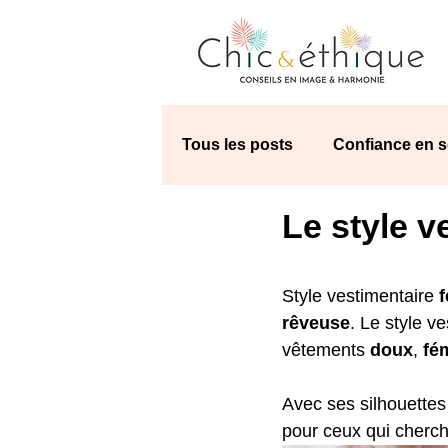
Tous les posts
Confiance en s
Le style v
Astuces de pro
Mode re
Style vestimentaire 
f
Morphologie
Les essenti
rêveuse
. Le style v
vêtements 
doux
, 
fé
Avec ses silhouettes 
pour ceux qui cherch