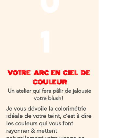
0
De
jouer avec votre
image comme il vous
plaira.
1
De mieux consommer.
!
Ensemble, allons plus loin
FABIENNE,
VOTRE ARC EN CIEL DE
VOTRE COACH EN IMAGE
COULEUR
Un atelier qui fera pâlir de jalousie
votre blush!
Je vous dévoile la colorimétrie
idéale de votre teint, c'est à dire
Prête pour un atelier?
les couleurs qui vous font
Une question?
rayonner & mettent
Je vous recontacte dans la